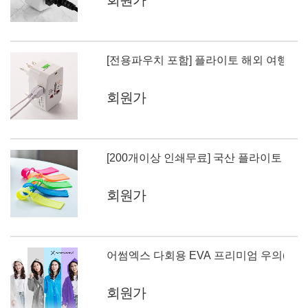
회원가
회원가
[200개이상 인쇄무료] 국산 플라이토 실리
회원가
어썸엑스 다회용 EVA 프리미엄 우의(고급
회원가