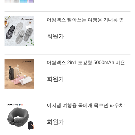
어썸엑스 빨아쓰는 여행용 기내용 면 슬리
회원가
어썸엑스 2in1 도킹형 5000mAh 비욘드
회원가
이지냅 여행용 목베개 목쿠션 파우치형 자세교정
회원가