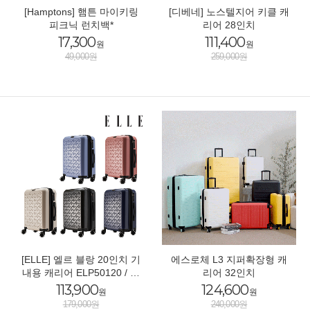
[Hamptons] 햄튼 마이키링
[디베네] 노스텔지어 키클 캐
피크닉 런치백*
리어 28인치
17,300
111,400
원
원
49,000원
259,000원
[ELLE] 엘르 블랑 20인치 기
에스로체 L3 지퍼확장형 캐
내용 캐리어 ELP50120 / 색
리어 32인치
상 택1
113,900
124,600
원
원
179,000원
240,000원