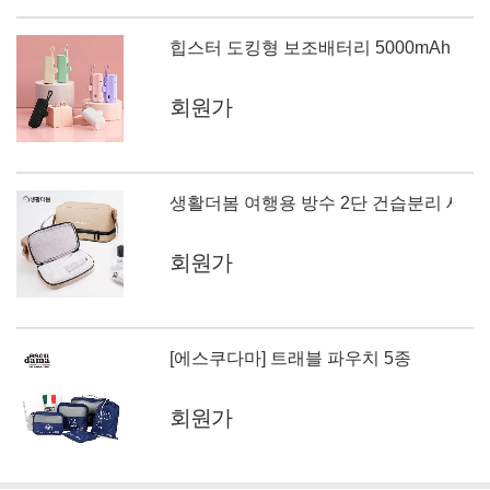
힙스터 도킹형 보조배터리 5000mAh 8핀
회원가
생활더봄 여행용 방수 2단 건습분리 세면백 
회원가
[에스쿠다마] 트래블 파우치 5종
회원가