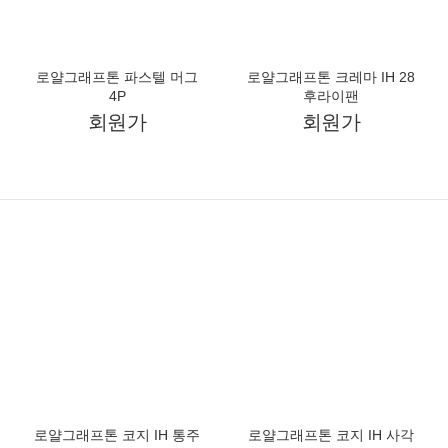
로얄그래프톤 크레마 IH 28후라이궁중전골팬+유리뚜껑 3P
회원가