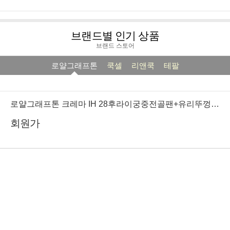
브랜드별 인기 상품
브랜드 스토어
로얄그래프톤
쿡셀
리앤쿡
테팔