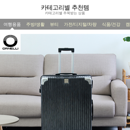
카테고리별 추천템
카테고리별 주목받는 상품
여행용품
주방/생활
뷰티
가전/디지털/차량
식품/건강
캠