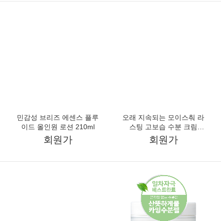
화장품성분어플2위 홈에스
쿠팡1위 지성피부 인기 퓨어
테틱 수분크림팩 팩붓증정
미 약알칼리성 클렌징 폼
요거트 워시오프팩 130ml
500g
회원가
회원가
블랙헤드 케어 에센셜 딥 클
어성초 스킨클리어 대용량
렌징 오일
진정 토너 300ml
회원가
회원가