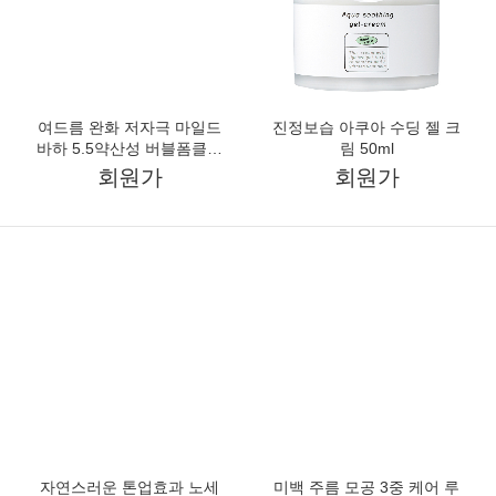
민감성 브리즈 에센스 플루
오래 지속되는 모이스춰 라
이드 올인원 로션 210ml
스팅 고보습 수분 크림
100ml
회원가
회원가