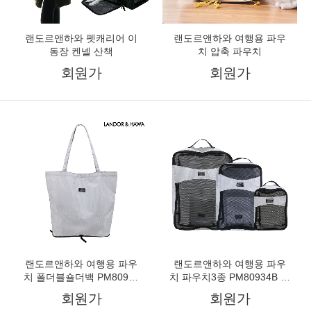
랜도르앤하와 펫캐리어 이
랜도르앤하와 여행용 파우
동장 켄넬 산책
치 압축 파우치
회원가
회원가
랜도르앤하와 여행용 파우
랜도르앤하와 여행용 파우
치 폴더블숄더백 PM80918
치 파우치3종 PM80934B 그
- 그레이 색상
레이색상
회원가
회원가