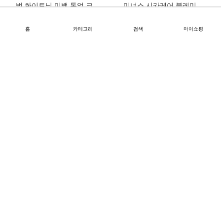
홈
카테고리
검색
마이쇼핑
여드름 완화 저자극 마일드
진정보습 아쿠아 수딩 젤 크
바하 5.5약산성 버블폼클렌
림 50ml
징 200ml
회원가
회원가
자연스러운 톤업효과 노세
미백 주름 모공 3중 케어 루
범 화이트닝 미백 톤업 크림
미너스 시카케어 블레미쉬