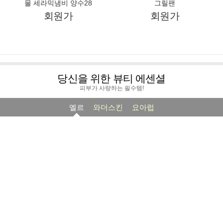
로얄그래프톤 파스텔 머그
로얄그래프톤 크레마 IH 28
4P
후라이팬
회원가
회원가
로얄그래프톤 코지 IH 통주
로얄그래프톤 코지 IH 사각
물 세라믹냄비 양수28
그릴팬