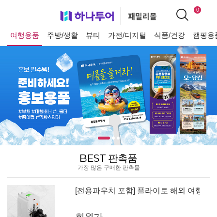
0
여행용품
주방/생활
뷰티
가전/디지털
식품/건강
캠핑용
BEST 판촉품
가장 많은 구매한 판촉물