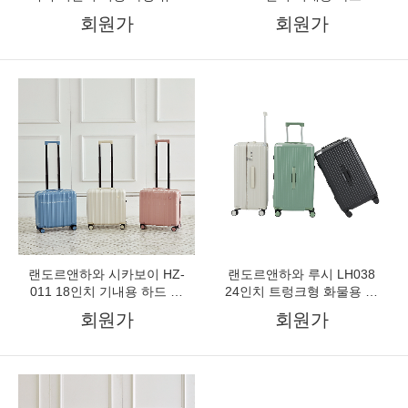
배낭 유치원 가방
리어
회원가
회원가
랜도르앤하와 시카보이 HZ-
랜도르앤하와 루시 LH038
011 18인치 기내용 하드 캐
24인치 트렁크형 화물용 대
리어
형캐리어
회원가
회원가