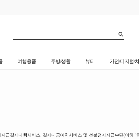
품
여행용품
주방/생활
뷰티
가전/디지털/
전자지급결제대행서비스, 결제대금예치서비스 및 선불전자지급수단(이하 ‘