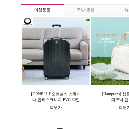
여행용품
주방/생활
뷰
[ORNELLI]오르넬리 스펠리
[Hamptons]
나 안티스크래치 PVC 30인
피크닉 런
치 화물용 캐리어
회원가
회원