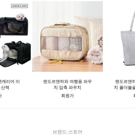
펫캐리어 이
랜도르앤하와 여행용 파우
랜도르앤하
 산책
치 압축 파우치
치 폴더블숄더
그
가
회원가
브랜드 스토어