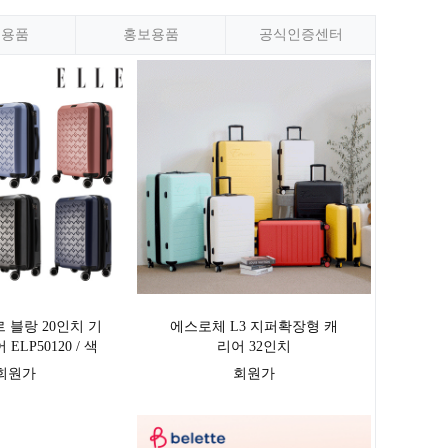
핑용품
홍보용품
공식인증센터
엘르 블랑 20인치 기
에스로체 L3 지퍼확장형 캐
ELP50120 / 색
리어 32인치
상 택1
회원가
회원가