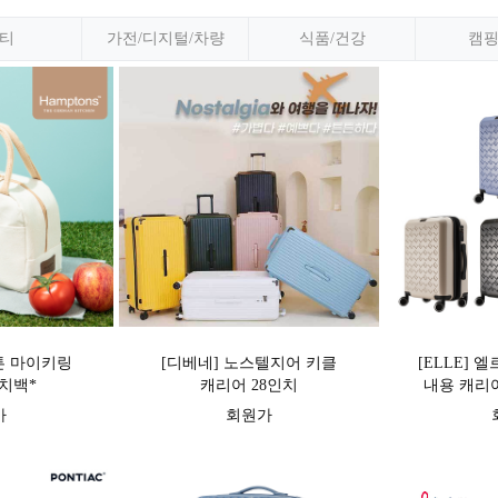
티
가전/디지털/차량
식품/건강
캠
 햄튼 마이키링
[디베네] 노스텔지어 키클
[ELLE] 
치백*
캐리어 28인치
내용 캐리어 
가
회원가