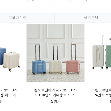
프레지던트
에스로체
카보이 HZ-
랜도르앤하와 시카보이 HZ-
랜도르앤하와
내용 하드 캐
011 18인치 기내용 하드 캐
24인치 트
리어
가
회원가