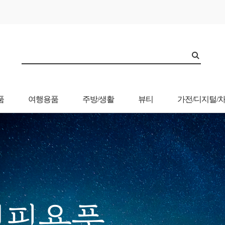
품
여행용품
주방/생활
뷰티
가전/디지털/