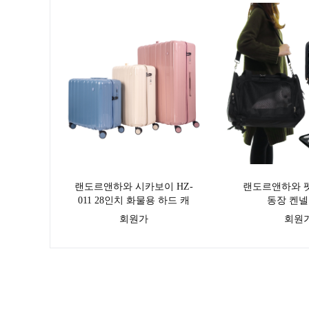
랜도르앤하와 시카보이 HZ-
랜도르앤하와 
011 28인치 화물용 하드 캐
동장 켄넬
리어 대형
회원가
회원