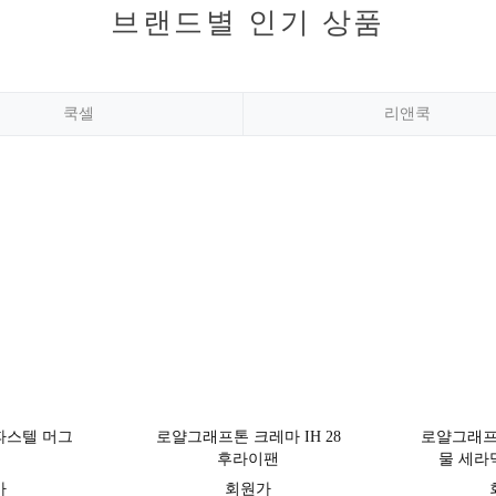
브랜드별 인기 상품
쿡셀
리앤쿡
파스텔 머그
로얄그래프톤 크레마 IH 28
로얄그래프톤
후라이팬
물 세라
가
회원가