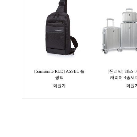
[Samsonite RED] ASSEL 슬
[폰티악] 테스
링백
캐리어 4종세
+20+24+
회원가
회원