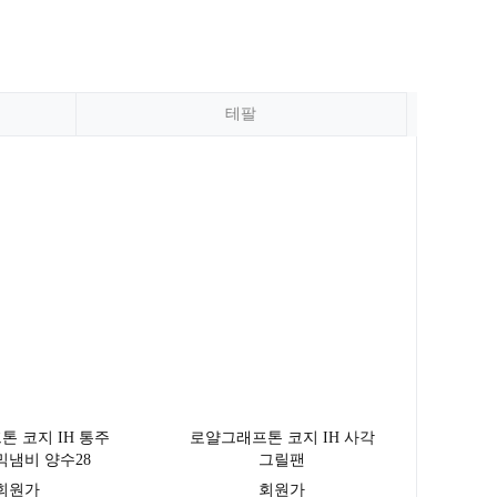
테팔
 코지 IH 통주
로얄그래프톤 코지 IH 사각
믹냄비 양수28
그릴팬
회원가
회원가