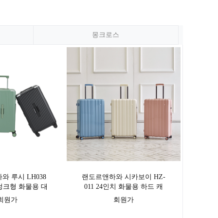
몽크로스
 루시 LH038
랜도르앤하와 시카보이 HZ-
렁크형 화물용 대
011 24인치 화물용 하드 캐
형캐리어
리어 중형
회원가
회원가