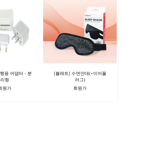
행용 어댑터 - 분
[블래트] 수면안대(+이어플
리형
러그)
회원가
회원가