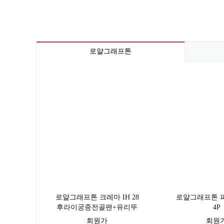
로얄그래프톤
로얄그래프톤 크레마 IH 28
로얄그래프톤 
후라이궁중전골팬+유리뚜
4P
껑 3P
회원가
회원