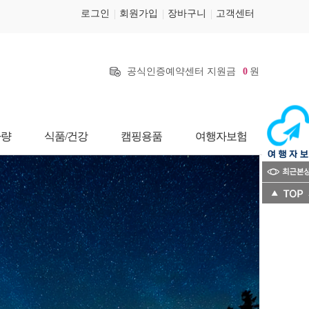
로그인
회원가입
장바구니
고객센터
공식인증예약센터 지원금
0
원
차량
식품/건강
캠핑용품
여행자보험