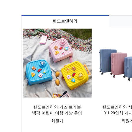
랜도르앤하와
랜도르앤하와 키즈 트래블
랜도르앤하와 시
백팩 어린이 여행 가방 유아
011 20인치 기
배낭 유치원 가방
리어
회원가
회원