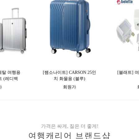
 메탈 여행용
[쌤소나이트] CARSON 25인
[블래트] 여
트 (레디백
치 화물용 (블루)
28인치)
가
회원가
가격은 싸게, 질은 더 좋게!
여행캐리어 브랜드샵