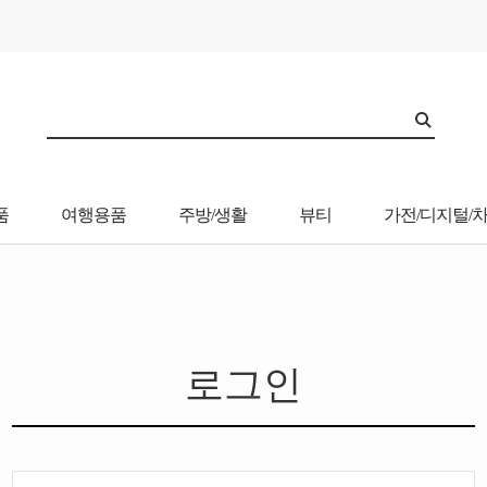
품
여행용품
주방/생활
뷰티
가전/디지털/
로그인