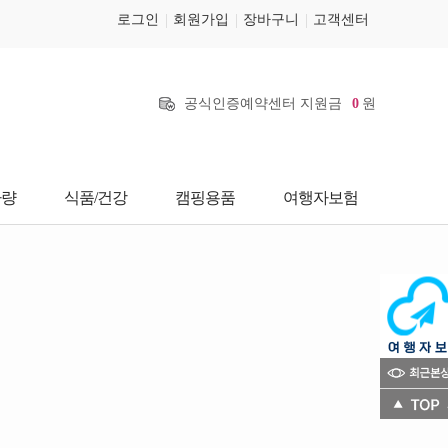
로그인
회원가입
장바구니
고객센터
공식인증예약센터 지원금
0
원
차량
식품/건강
캠핑용품
여행자보험